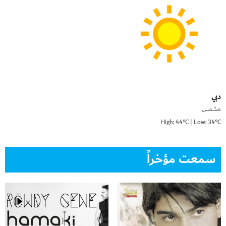
دبي
مشمس
High: 44°C | Low: 34°C
سمعت مؤخراً