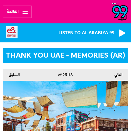
القائمة
LISTEN TO AL ARABIYA 99
THANK YOU UAE - MEMORIES (AR)
التالي
السابق
of 25
18