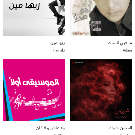
ما فيي انساك
زيها مين
Hamaki
Adam
الحضن شوك
ولا عاش و لا كان