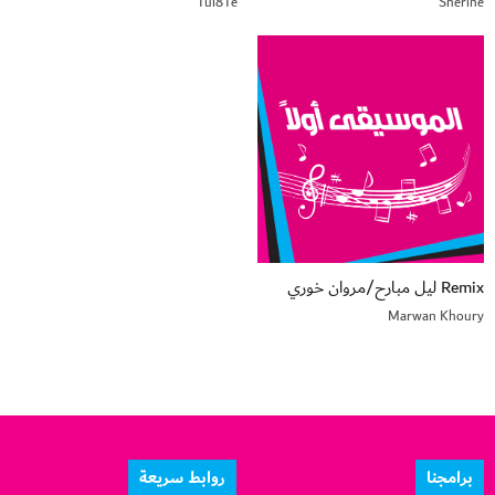
Tul8Te
Sherine
Remix ليل مبارح/مروان خوري
Marwan Khoury
برامجنا
روابط سريعة