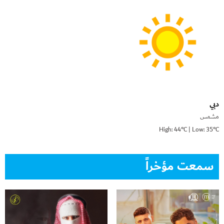
دبي
مشمس
High: 44°C | Low: 35°C
سمعت مؤخراً