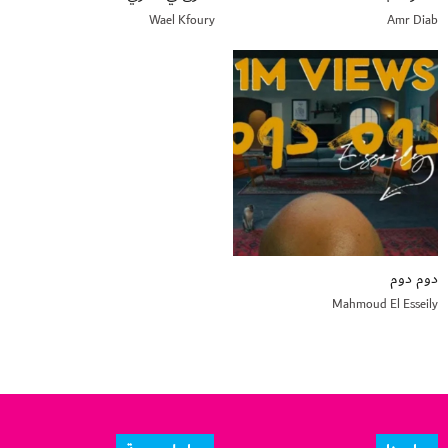
Wael Kfoury
Amr Diab
دوم دوم
Mahmoud El Esseily