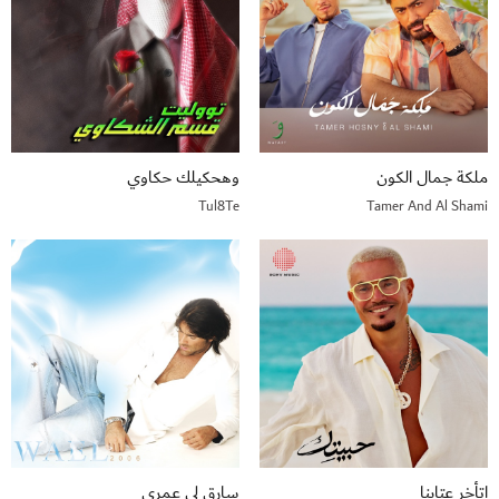
ملكة جمال الكون
وهحكيلك حكاوي
Tul8Te
Tamer And Al Shami
اتأخر عتابنا
سارق لي عمري