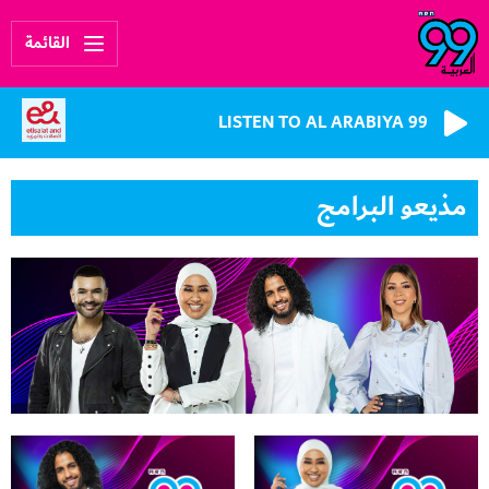
القائمة
LISTEN TO AL ARABIYA 99
مذيعو البرامج