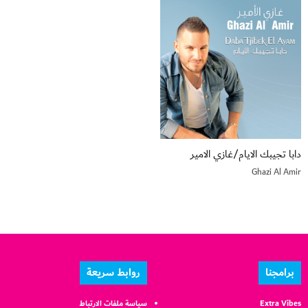
دابا تجيبك الايام/غازي الامير
Ghazi Al Amir
برامجنا
روابط سريعة
Extra Vibes
سياسة ملفات الارتباط