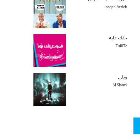
Joseph Attieh
حقك عليه
Tul8Te
ويلي
Al Shami