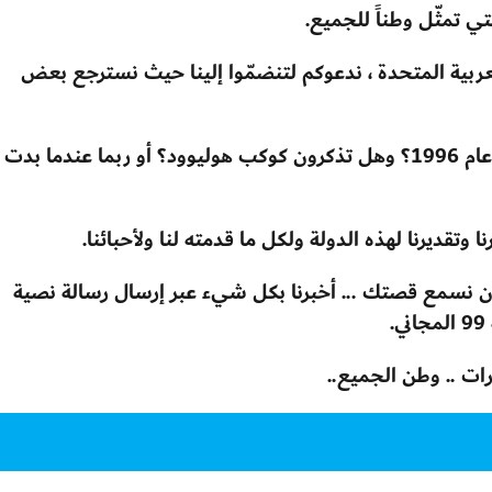
تي تمثّل وطناً للجميع.
ــ 49 لدولة الإمارات العربية المتحدة ، ندعوكم لتنضمّوا إلينا حيث نسترجع بعض
هل تذكرون عندما انطلق مهرجان دبي للتسوق عام 1996؟ وهل تذكرون كوكب هوليوود؟ أو ربما عندما بدت
 وتقديرنا لهذه الدولة ولكل ما قدمته لنا ولأحبائنا.
 أن نسمع قصتك ... أخبرنا بكل شيء عبر إرسال رسالة نصية
ات .. وطن الجميع..