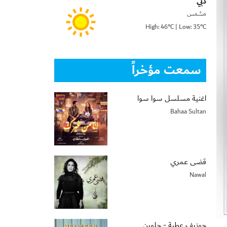
دبي
مشمس
High: 46°C | Low: 35°C
سمعت مؤخراً
اغنية مسلسل سوا سوا
Bahaa Sultan
قضى عمري
Nawal
جوزيف عطية - حلوين