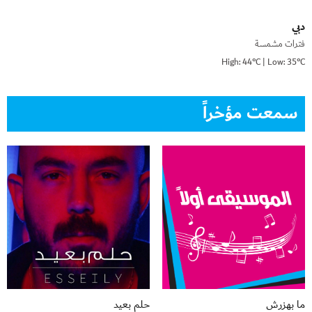
دبي
فترات مشمسة
High: 44°C | Low: 35°C
سمعت مؤخراً
ما بهزرش
حلم بعيد