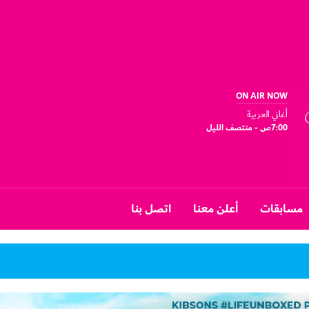
ON AIR NOW
أغاني العربية
7:00ص - منتصف الليل
مسابقات
أعلن معنا
اتصل بنا