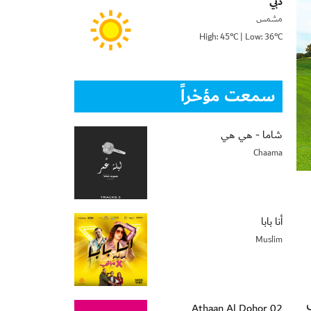
دبي
مشمس
High: 45°C | Low: 36°C
سمعت مؤخراً
شاما - هي هي
Chaama
أنا بابا
Muslim
02 Athaan Al Dohor