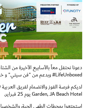
#LifeUnboxed وبدعم من "فن سيتي" و خبز الريف الصحي.
Garden, JA Beach Hotel يوم 25 فبراير.
استمتعوا بمحطات الطهي الحية، والشخصيات ا