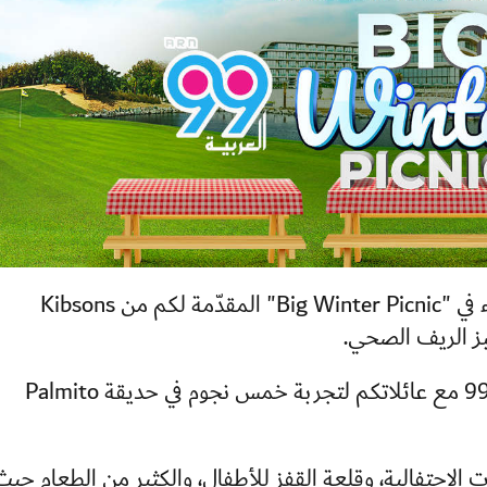
دعونا نحتفل معاً بالأسابيع الأخيرة من الشتاء في "Big Winter Picnic" المقدّمة لكم من Kibsons
لديكم فرصة الفوز والانضمام لفريق العربية 99 مع عائلاتكم لتجربة خمس نجوم في حديقة Palmito
لاحتفالية، وقلعة القفز للأطفال، والكثير من الطعام حيث