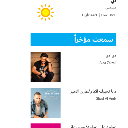
دبي
مشمس
High: 44°C | Low: 36°C
سمعت مؤخراً
دوا دوا
Alaa Zalzali
دابا تجيبك الايام/غازي الامير
Ghazi Al Amir
عظمه على عظمه/مجموعة