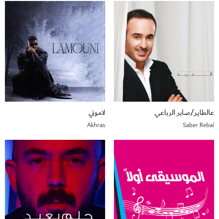
عالطاير/صابر الرباعي
لاموني
Akhras
Saber Rebai