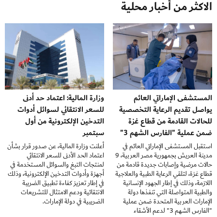
الاكثر من أخبار محلية
المستشفى الإماراتي العائم
وزارة المالية: اعتماد حد أدنى
يواصل تقديم الرعاية التخصصية
للسعر الانتقائي لسوائل أدوات
للحالات القادمة من قطاع غزة
التدخين الإلكترونية من أول
ضمن عملية "الفارس الشهم 3"
سبتمبر
استقبل المستشفى الإماراتي العائم في
أعلنت وزارة المالية، عن صدور قرار بشأن
مدينة العريش بجمهورية مصر العربية، 9
اعتماد الحد الأدنى للسعر الانتقائي
حالات مرضية وإصابات جديدة قادمة من
لمنتجات التبغ والسوائل المستخدمة في
قطاع غزة، لتلقي الرعاية الطبية والعلاجية
أجهزة وأدوات التدخين الإلكترونية، وذلك
اللازمة، وذلك في إطار الجهود الإنسانية
في إطار تعزيز كفاءة تطبيق الضريبة
والطبية المتواصلة التي تنفذها دولة
الانتقائية ودعم الامتثال للتشريعات
الإمارات العربية المتحدة ضمن عملية
الضريبية في دولة الإمارات.
"الفارس الشهم 3" لدعم الأشقاء