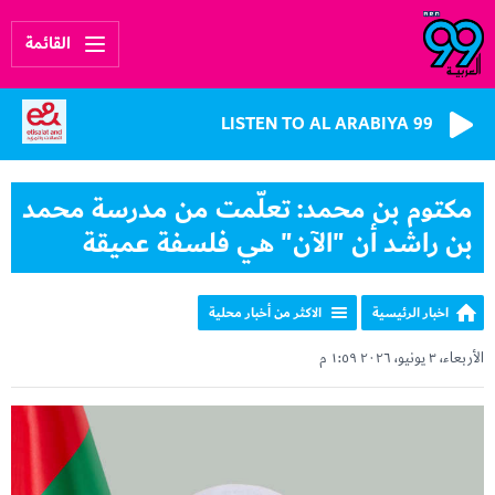
القائمة
LISTEN TO AL ARABIYA 99
مكتوم بن محمد: تعلّمت من مدرسة محمد
بن راشد أن "الآن" هي فلسفة عميقة
اخبار الرئيسية
الاكثر من أخبار محلية
الأربعاء، ٣ يونيو، ٢٠٢٦ ١:٥٩ م