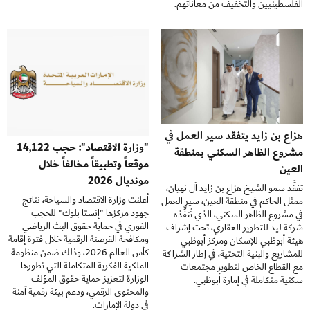
الفلسطينيين والتخفيف من معاناتهم.
هزاع بن زايد يتفقد سير العمل في
"وزارة الاقتصاد": حجب 14,122
مشروع الظاهر السكني بمنطقة
موقعاً وتطبيقاً مخالفاً خلال
العين
مونديال 2026
تفقَّد سمو الشيخ هزاع بن زايد آل نهيان،
أعلنت وزارة الاقتصاد والسياحة، نتائج
ممثل الحاكم في منطقة العين، سير العمل
جهود مركزها "إنستا بلوك" للحجب
في مشروع الظاهر السكني، الذي تُنفِّذه
الفوري في حماية حقوق البث الرياضي
شركة ليد للتطوير العقاري، تحت إشراف
ومكافحة القرصنة الرقمية خلال فترة إقامة
هيئة أبوظبي للإسكان ومركز أبوظبي
كأس العالم 2026، وذلك ضمن منظومة
للمشاريع والبنية التحتية، في إطار الشراكة
الملكية الفكرية المتكاملة التي تطورها
مع القطاع الخاص لتطوير مجتمعات
الوزارة لتعزيز حماية حقوق المؤلف
سكنية متكاملة في إمارة أبوظبي.
والمحتوى الرقمي، ودعم بيئة رقمية آمنة
في دولة الإمارات.