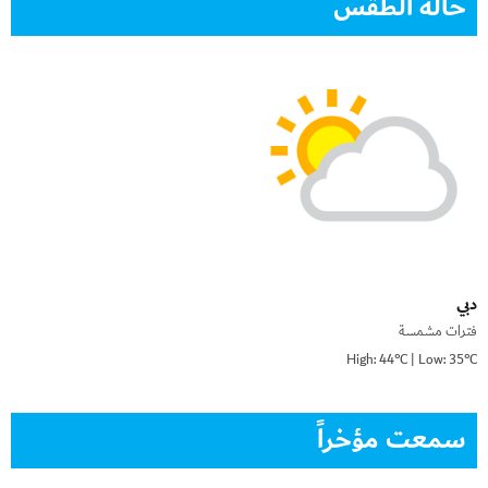
حالة الطقس
دبي
فترات مشمسة
High: 44°C | Low: 35°C
سمعت مؤخراً