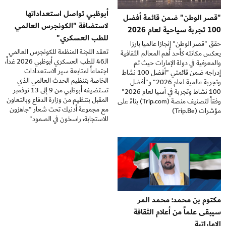
أبوظبي تواصل استعداداتها
"قصر الوطن" ضمن قائمة أفضل
لاستضافة "الكونجرس العالمي
100 تجربة سياحية لعام 2026
للطب العسكري"
حقق "قصر الوطن" إنجازا عالميا بارزا
تعقد اللجنة المنظمة للكونجرس العالمي
يعكس مكانته كأحد أهم المعالم الثقافية
الـ46 للطب العسكري أبوظبي 2026 غداً،
والمعرفية في دولة الإمارات حيث تم
اجتماعاً لمتابعة سير الاستعدادات
إدراجه ضمن قائمتي "أفضل 100 نشاط
الخاصة بتنظيم الحدث العالمي الذي
وتجربة عالمية لعام 2026" و"أفضل
تستضيفه أبوظبي من 9 إلى 13 نوفمبر
100 نشاط وتجربة في آسيا لعام 2026"
المقبل بتنظيم من وزارة الدفاع وبالتعاون
وفقاً لتصنيف منصة (Trip.com) بناءً على
مع مجموعة أدنيك تحت شعار "جاهزون
مؤشرات (Trip.Be)
للاستجابة، راسخون في الصمود"
مكتوم بن محمد: محمد المر
سيبقى علماً من أعلام الثقافة
الإماراتية