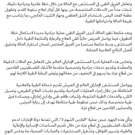
وتعامل الفريق الطبي في المستشفى مع الحالة من خلال خطة علاجية وجراحية دقيقة،
شملت عدداً من التدخلات المتخصصة، من بينها نقل أوتار لعلاج سقوط القدم، وتطويل
عظمة الفخذ اليمنى باستخدام الشق العظمي وجهاز التثبيت الخارجي، بما يتناسب مع
طبيعة الحالة واحتياجاتها الطبية.
وبعد متابعة تطور الحالة، أجرى الفريق الطبي عملية جراحية جديدة لاستكمال خطة
التطويل، فيما يواصل المريض حالياً تلقي العلاج والرعاية والمتابعة الطبية داخل
المستشفى، وسط متابعة مستمرة من الفريق المختص لضمان استقرار الحالة وتحقيق
أفضل النتائج العلاجية الممكنة.
وتعكس هذه العملية قدرة المستشفى الإماراتي العائم على التعامل مع الحالات الدقيقة
والمعقّدة، وتقديم خدمات جراحية وتخصصية متقدمة للأشقاء الفلسطينيين القادمين
من قطاع غزة، بما يسهم في التخفيف من معاناتهم وتوفير الرعاية الطبية اللازمة لهم.
ويواصل المستشفى الإماراتي العائم في العريش تقديم خدماته الطبية والعلاجية
المتكاملة، من خلال إجراء العمليات الجراحية، وتقديم جلسات العلاج الطبيعي، وغسيل
الكلى، والخدمات الطبية المتنوعة، بإشراف طاقم طبي وإداري إماراتي، وبمساندة فرق
طبية متخصصة، وذلك ضمن منظومة طبية متكاملة تهدف إلى رعاية المرضى
والمصابين القادمين من قطاع غزة.
وتأتي هذه الجهود ضمن عملية “الفارس الشهم 3”، التي تنفذها دولة الإمارات لدعم
الأشقاء الفلسطينيين في قطاع غزة، من خلال تقديم المساعدات الإنسانية والإغاثية
والطبية، وتسيير القوافل، وتشغيل المستشفيات والمبادرات الصحية، بما يعكس النهج