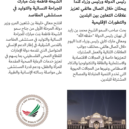
الشيخة فاطمة بنت مبارك
رئيس الدولة ورئيس وزراء كندا
للجراحة النسائية والتوليد في
يبحثان خلال اتصال هاتفي تعزيز
مستشفى المقاصد
علاقات التعاون بين البلدين
والتطورات الإقليمية
افتتح معالي خليفة بن شاهين المرر، وزير
دولة، المرحلة الأولى من جناح سمو
بحث صاحب السمو الشيخ محمد بن زايد
الشيخة فاطمة بنت مبارك للجراحة
آل نهيان رئيس الدولة "حفظه الله"
النسائية والتوليد في مستشفى المقاصد
ومعالي مارك كارني رئيس وزراء كندا اليوم
بالقدس الشرقية، في إطار الدعم الإنساني
خلال اتصال هاتفي..مختلف جوانب
المتواصل الذي تقدمه دولة الإمارات
العلاقات الثنائية والعمل المشترك
للقطاع الصحي الفلسطيني، بما يسهم في
لتعزيزها خاصة في المجالات الاقتصادية
تعزيز خدمات الرعاية الصحية المقدمة
والاستثمارية والطاقة والتكنولوجيا والذكاء
للمرأة والطفل، ودعم قدرة المستشفى
الاصطناعي وغيرها من المجالات الحيوية
على مواصلة رسالته الإنسانية والطبية.
التي تخدم التنمية المتبادلة والمصالح
المشتركة للبلدين.