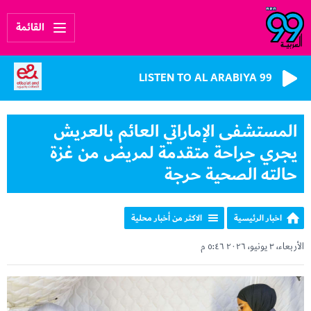
القائمة
LISTEN TO AL ARABIYA 99
المستشفى الإماراتي العائم بالعريش
يجري جراحة متقدمة لمريض من غزة
حالته الصحية حرجة
اخبار الرئيسية
الاكثر من أخبار محلية
الأربعاء، ٣ يونيو، ٢٠٢٦ ٥:٤٦ م