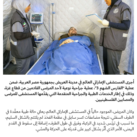
أجرى المستشفى الإماراتي العائم في مدينة العريش بجمهورية مصر العربية، ضمن
عملية “الفارس الشهم 3”، عملية جراحية نوعية لأحد المرضى القادمين من قطاع غزة،
وذلك في إطار الخدمات الطبية والجراحية المتقدمة التي يقدّمها المستشفى للمرضى
والمصابين الفلسطينيين.
وكان المريض، الموجود حالياً في المستشفى الإماراتي العائم، يعاني حالة طبية معقّدة في
الطرف السفلي، نتيجة مضاعفات كسر سابق في عظمة الفخذ لم يلتئم بالشكل السليم،
ما تسبب في تيبّس شديد في الركبة، وفرق في طول الطرف، إضافة إلى سقوط في القدم
اليمنى، الأمر الذي أثّر بشكل كبير على قدرته على الحركة والمشي.