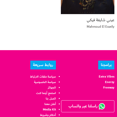
عيني شايفة فيكي
Mahmoud El Esseily
برامجنا
روابط سريعة
Extra Vibes
سياسة ملفات الارتباط
Enerzy
سياسة الخصوصية
Freeway
الجوائز
استمع أينما كنت
اتصل بنا
أعلن معنا
راسلنا عبر واتساب
Media Kit
أحكام وشروط