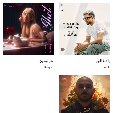
واكلة الجو
زهر ليمون
Balqees
Hamaki