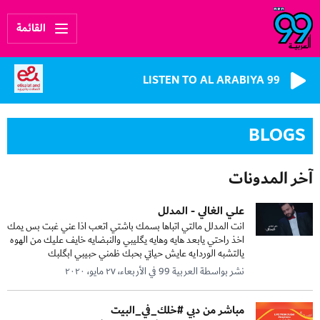
القائمة
LISTEN TO AL ARABIYA 99
BLOGS
آخر المدونات
علي الغالي - المدلل
انت المدلل مالتي اتباها بسمك باشتي اتعب اذا عني غبت بس يمك
اخذ راحتي يابعد هايه وهايه يگليبي والنبضايه خايف عليك من الهوه
يالتشبه الوردايه عايش حياتي بحبك ظمني حبيبي ابگلبك
نشر بواسطة العربية 99 في الأربعاء، ٢٧ مايو، ٢٠٢٠
مباشر من دبي #خلك_في_البيت