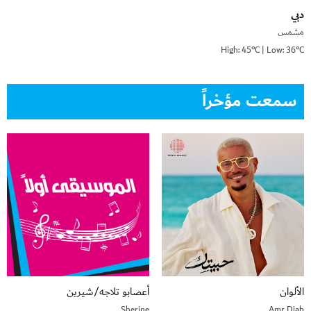
دبي
مشمس
High: 45°C | Low: 36°C
سمعت مؤخراً
الألوان
أعصابو تلاجه/شيرين
Sherine
Amr Diab