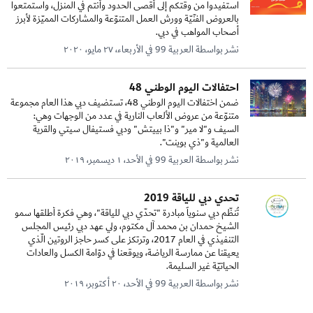
استفيدوا من وقتكم إلى أقصى الحدود وأنتم في المنزل، واستمتعوا
بالعروض الفنّيّة وورش العمل المتنوّعة والمشاركات المميّزة لأبرز
أصحاب المواهب في دبي.
نشر بواسطة العربية 99 في الأربعاء، ٢٧ مايو، ٢٠٢٠
احتفالات اليوم الوطني 48
ضمن اختفالات اليوم الوطني 48، تستضيف دبي هذا العام مجموعة
متنوّعة من عروض الألعاب النارية في عدد من الوجهات وهي:
السيف و"لا مير" و"ذا بييتش" ودبي فستيفال سيتي والقرية
العالمية و"ذي بوينت".
نشر بواسطة العربية 99 في الأحد، ١ ديسمبر، ٢٠١٩
تحدي دبي للياقة 2019
تُنظّم دبي سنوياً مبادرة "تحدّي دبي للياقة"، وهي فكرة أطلقها سمو
الشيخ حمدان بن محمد آل مكتوم، ولي عهد دبي رئيس المجلس
التنفيذي في العام 2017، وترتكز على كسر حاجز الروتين الّذي
يعيقنا عن ممارسة الرياضة، ويوقعنا في دوّامة الكسل والعادات
الحياتيّة غير السليمة.
نشر بواسطة العربية 99 في الأحد، ٢٠ أكتوبر، ٢٠١٩