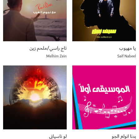
يا مهيوب
تاج راسي/ملحم زين
Melhim Zein
Saif Nabeel
بدنا انولع الجو
لو ناسياني